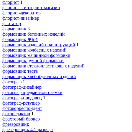
флорист
1
флорист в интернет-магазин
флорист-декоратор
флорист-дизайнер
флотатор
формовщик
3
формовщик бетонных изделий
формовщик ЖБИ
формовщик изделий и конструкций
1
формовщик колбасных изделий
формовщик машинной формовки
формовщик ручной формовки
формовщик стеклопластиковых изделий
формовщик теста
формовщик хлебобулочных изделий
фотограф
1
фотограф-дизайнер
фотограф предметной съемки
фотограф-продавец
1
фотограф-ретушёр
фотокорреспондент
фоторедактор
1
фрахтовый брокер
фрезеровщик
фрезеровщик 4-5 разряда