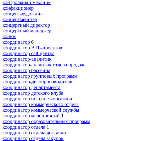
контрольный механик
конфекционер
концепт-художник
концертмейстер
концертный директор
концертный менеджер
конюх
координатор
6
координатор BTL-проектов
координатор call-центра
координатор-аналитик
координатор-аналитик отдела продаж
координатор бассейна
координатор групповых программ
координатор-делопроизводитель
координатор департамента
координатор детского клуба
координатор интернет-магазина
координатор коммерческого отдела
координатор коммерческой службы
координатор мероприятий
1
координатор образовательных программ
координатор отдела
1
координатор отдела доставки
координатор отдела закупок