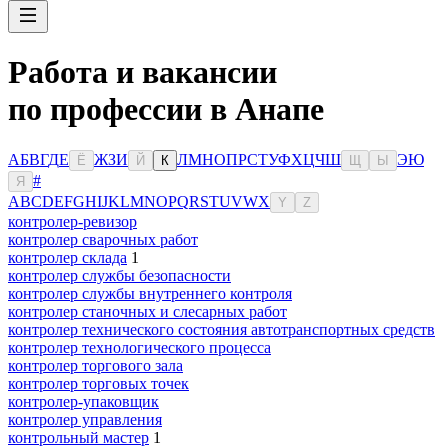
Работа и вакансии
по профессии в Анапе
А
Б
В
Г
Д
Е
Ж
З
И
Л
М
Н
О
П
Р
С
Т
У
Ф
Х
Ц
Ч
Ш
Э
Ю
Ё
Й
К
Щ
Ы
#
Я
A
B
C
D
E
F
G
H
I
J
K
L
M
N
O
P
Q
R
S
T
U
V
W
X
Y
Z
контролер-ревизор
контролер сварочных работ
контролер склада
1
контролер службы безопасности
контролер службы внутреннего контроля
контролер станочных и слесарных работ
контролер технического состояния автотранспортных средств
контролер технологического процесса
контролер торгового зала
контролер торговых точек
контролер-упаковщик
контролер управления
контрольный мастер
1