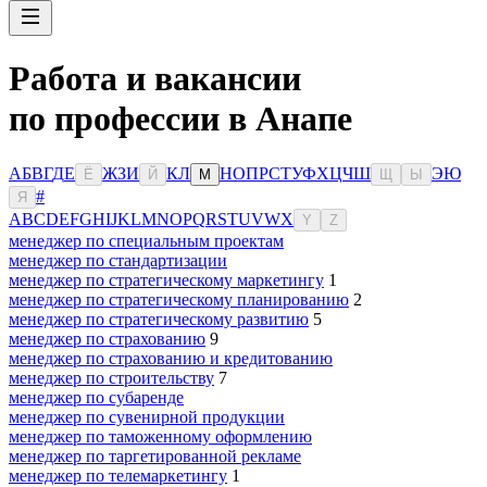
Работа и вакансии
по профессии в Анапе
А
Б
В
Г
Д
Е
Ж
З
И
К
Л
Н
О
П
Р
С
Т
У
Ф
Х
Ц
Ч
Ш
Э
Ю
Ё
Й
М
Щ
Ы
#
Я
A
B
C
D
E
F
G
H
I
J
K
L
M
N
O
P
Q
R
S
T
U
V
W
X
Y
Z
менеджер по специальным проектам
менеджер по стандартизации
менеджер по стратегическому маркетингу
1
менеджер по стратегическому планированию
2
менеджер по стратегическому развитию
5
менеджер по страхованию
9
менеджер по страхованию и кредитованию
менеджер по строительству
7
менеджер по субаренде
менеджер по сувенирной продукции
менеджер по таможенному оформлению
менеджер по таргетированной рекламе
менеджер по телемаркетингу
1