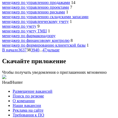
менеджер по управлению продажами
14
менеджер по управлению проектами
7
менеджер по управлению рисками
1
менеджер по управлению складскими запасами
менеджер по управленческому учету
1
менеджер по учету
9
менеджер по учету ТМЦ
1
менеджер по фармаконадзору
менеджер по финансовому контролю
8
менеджер по формированию клиентской базы
1
В начало
36
37
38
39
40
...
47
дальше
Скачайте приложение
Чтобы получать уведомления о приглашениях мгновенно
HeadHunter
Размещение вакансий
Поиск по резюме
О компании
Наши вакансии
Реклама на сайте
Требования к ПО