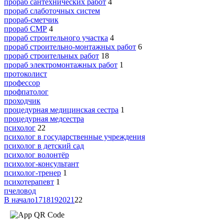
прораб сантехнических работ
4
прораб слаботочных систем
прораб-сметчик
прораб СМР
4
прораб строительного участка
4
прораб строительно-монтажных работ
6
прораб строительных работ
18
прораб электромонтажных работ
1
протоколист
профессор
профпатолог
проходчик
процедурная медицинская сестра
1
процедурная медсестра
психолог
22
психолог в государственные учреждения
психолог в детский сад
психолог волонтёр
психолог-консультант
психолог-тренер
1
психотерапевт
1
пчеловод
В начало
17
18
19
20
21
22