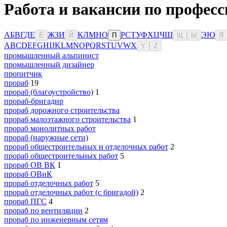
Работа и вакансии по професс
А
Б
В
Г
Д
Е
Ж
З
И
К
Л
М
Н
О
Р
С
Т
У
Ф
Х
Ц
Ч
Ш
Э
Ю
Ё
Й
П
Щ
Ы
Я
A
B
C
D
E
F
G
H
I
J
K
L
M
N
O
P
Q
R
S
T
U
V
W
X
Y
Z
промышленный альпинист
промышленный дизайнер
пропитчик
прораб
19
прораб (благоустройство)
1
прораб-бригадир
прораб дорожного строительства
прораб малоэтажного строительства
1
прораб монолитных работ
прораб (наружные сети)
прораб общестроительных и отделочных работ
2
прораб общестроительных работ
5
прораб ОВ ВК
1
прораб ОВиК
прораб отделочных работ
5
прораб отделочных работ (с бригадой)
2
прораб ПГС
4
прораб по вентиляции
2
прораб по инженерным сетям