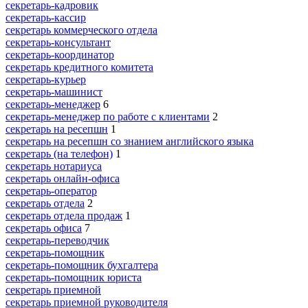
секретарь-кадровик
секретарь-кассир
секретарь коммерческого отдела
секретарь-консультант
секретарь-координатор
секретарь кредитного комитета
секретарь-курьер
секретарь-машинист
секретарь-менеджер
6
секретарь-менеджер по работе с клиентами
2
секретарь на ресепшн
1
секретарь на ресепшн со знанием английского языка
секретарь (на телефон)
1
секретарь нотариуса
секретарь онлайн-офиса
секретарь-оператор
секретарь отдела
2
секретарь отдела продаж
1
секретарь офиса
7
секретарь-переводчик
секретарь-помощник
секретарь-помощник бухгалтера
секретарь-помощник юриста
секретарь приемной
секретарь приемной руководителя