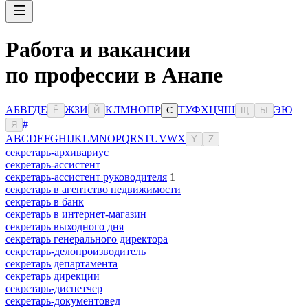
Работа и вакансии
по профессии в Анапе
А
Б
В
Г
Д
Е
Ж
З
И
К
Л
М
Н
О
П
Р
Т
У
Ф
Х
Ц
Ч
Ш
Э
Ю
Ё
Й
С
Щ
Ы
#
Я
A
B
C
D
E
F
G
H
I
J
K
L
M
N
O
P
Q
R
S
T
U
V
W
X
Y
Z
секретарь-архивариус
секретарь-ассистент
секретарь-ассистент руководителя
1
секретарь в агентство недвижимости
секретарь в банк
секретарь в интернет-магазин
секретарь выходного дня
секретарь генерального директора
секретарь-делопроизводитель
секретарь департамента
секретарь дирекции
секретарь-диспетчер
секретарь-документовед