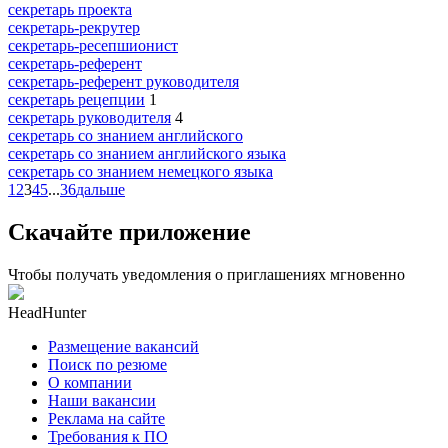
секретарь проекта
секретарь-рекрутер
секретарь-ресепшионист
секретарь-референт
секретарь-референт руководителя
секретарь рецепции
1
секретарь руководителя
4
секретарь со знанием английского
секретарь со знанием английского языка
секретарь со знанием немецкого языка
1
2
3
4
5
...
36
дальше
Скачайте приложение
Чтобы получать уведомления о приглашениях мгновенно
HeadHunter
Размещение вакансий
Поиск по резюме
О компании
Наши вакансии
Реклама на сайте
Требования к ПО