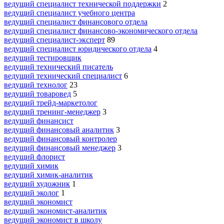
ведущий специалист технической поддержки
2
ведущий специалист учебного центра
ведущий специалист финансового отдела
ведущий специалист финансово-экономического отдела
ведущий специалист-эксперт
89
ведущий специалист юридического отдела
4
ведущий тестировщик
ведущий технический писатель
ведущий технический специалист
6
ведущий технолог
23
ведущий товаровед
5
ведущий трейд-маркетолог
ведущий тренинг-менеджер
3
ведущий финансист
ведущий финансовый аналитик
3
ведущий финансовый контролер
ведущий финансовый менеджер
3
ведущий флорист
ведущий химик
ведущий химик-аналитик
ведущий художник
1
ведущий эколог
1
ведущий экономист
ведущий экономист-аналитик
ведущий экономист в школу