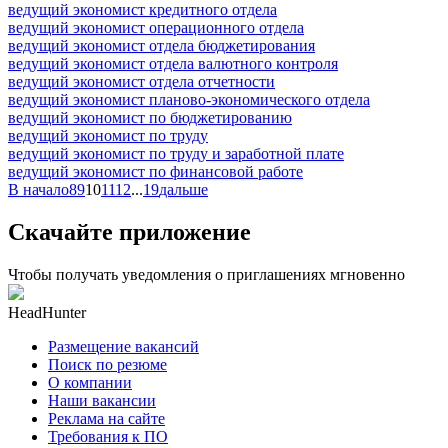
ведущий экономист кредитного отдела
ведущий экономист операционного отдела
ведущий экономист отдела бюджетирования
ведущий экономист отдела валютного контроля
ведущий экономист отдела отчетности
ведущий экономист планово-экономического отдела
ведущий экономист по бюджетированию
ведущий экономист по труду
ведущий экономист по труду и заработной плате
ведущий экономист по финансовой работе
В начало
8
9
10
11
12
...
19
дальше
Скачайте приложение
Чтобы получать уведомления о приглашениях мгновенно
HeadHunter
Размещение вакансий
Поиск по резюме
О компании
Наши вакансии
Реклама на сайте
Требования к ПО