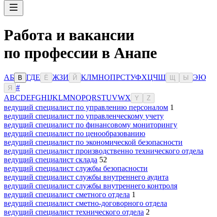
Работа и вакансии
по профессии в Анапе
А
Б
Г
Д
Е
Ж
З
И
К
Л
М
Н
О
П
Р
С
Т
У
Ф
Х
Ц
Ч
Ш
Э
Ю
В
Ё
Й
Щ
Ы
#
Я
A
B
C
D
E
F
G
H
I
J
K
L
M
N
O
P
Q
R
S
T
U
V
W
X
Y
Z
ведущий специалист по управлению персоналом
1
ведущий специалист по управленческому учету
ведущий специалист по финансовому мониторингу
ведущий специалист по ценообразованию
ведущий специалист по экономической безопасности
ведущий специалист производственно технического отдела
ведущий специалист склада
52
ведущий специалист службы безопасности
ведущий специалист службы внутреннего аудита
ведущий специалист службы внутреннего контроля
ведущий специалист сметного отдела
1
ведущий специалист сметно-договорного отдела
ведущий специалист технического отдела
2