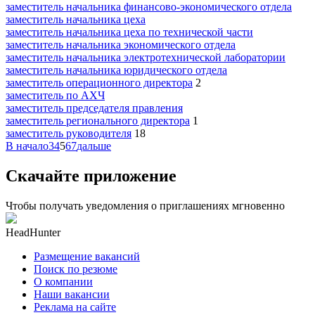
заместитель начальника финансово-экономического отдела
заместитель начальника цеха
заместитель начальника цеха по технической части
заместитель начальника экономического отдела
заместитель начальника электротехнической лаборатории
заместитель начальника юридического отдела
заместитель операционного директора
2
заместитель по АХЧ
заместитель председателя правления
заместитель регионального директора
1
заместитель руководителя
18
В начало
3
4
5
6
7
дальше
Скачайте приложение
Чтобы получать уведомления о приглашениях мгновенно
HeadHunter
Размещение вакансий
Поиск по резюме
О компании
Наши вакансии
Реклама на сайте