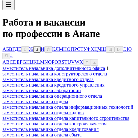
Работа и вакансии
по профессии в Анапе
А
Б
В
Г
Д
Е
Ж
И
К
Л
М
Н
О
П
Р
С
Т
У
Ф
Х
Ц
Ч
Ш
Э
Ю
Ё
З
Й
Щ
Ы
#
Я
A
B
C
D
E
F
G
H
I
J
K
L
M
N
O
P
Q
R
S
T
U
V
W
X
Y
Z
заместитель начальника дополнительного офиса
1
заместитель начальника конструкторского отдела
заместитель начальника кредитного отдела
заместитель начальника кредитного управления
заместитель начальника лаборатории
заместитель начальника операционного отдела
заместитель начальника отдела
заместитель начальника отдела информационных технологий
заместитель начальника отдела кадров
заместитель начальника отдела капитального строительства
заместитель начальника отдела контроля качества
заместитель начальника отдела кредитования
заместитель начальника отдела сбыта